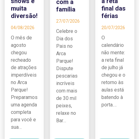
shows e
a reta
com a
muita
final das
família
diversão!
férias
27/07/2026
04/08/2026
20/07/2026
Celebre o
O mês de
O
Dia dos
agosto
calendário
Pais no
chegou
não mente:
Arca
recheado
a reta final
Parque!
de atrações
de julho já
Dispute
imperdíveis
chegou e o
pescarias
no Arca
retorno às
incríveis
Parque!
aulas está
com mais
Preparamos
batendo à
de 30 mil
uma agenda
porta.…
peixes,
completa
relaxe no
para você e
Bar…
sua…