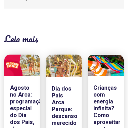
Leia mais
Agosto
Crianças
Dia dos
no Arca:
com
Pais
programação
energia
Arca
especial
infinita?
Parque:
do Dia
Como
descanso
dos Pais,
aproveitar
merecido