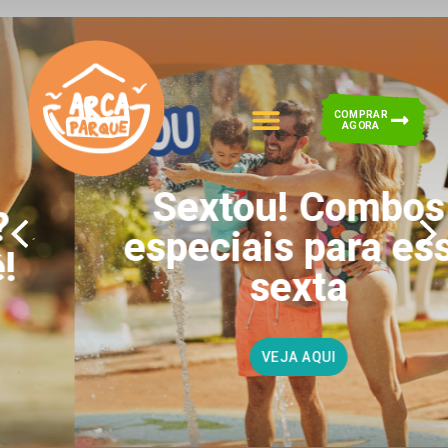
COMPRAR
AGORA
Sextou! Combos
especiais para essa
sexta
VEJA AQUI