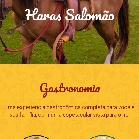
Fazendinha de Noé
Fazendinha de Noé
SÃO MAIS DE 20 ESPÉCIES DE ANIMAIS
PARA AS CRIANÇAS INTERAGIREM E
APRENDEREM COM OS BICHINHOS.
CONHEÇA
Gastronomia
Uma experiência gastronômica completa para você e
sua família, com uma espetacular vista para o rio.