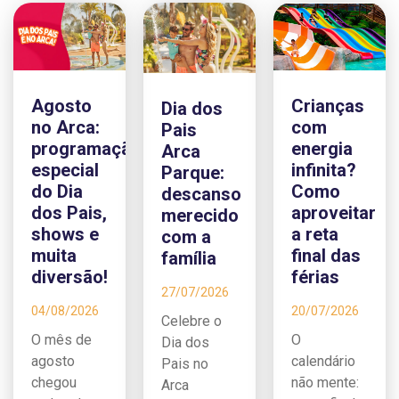
Agosto
Crianças
Dia dos
no Arca:
com
Pais
programação
energia
Arca
especial
infinita?
Parque:
do Dia
Como
descanso
dos Pais,
aproveitar
merecido
shows e
a reta
com a
muita
final das
família
diversão!
férias
27/07/2026
04/08/2026
20/07/2026
Celebre o
O mês de
O
Dia dos
agosto
calendário
Pais no
chegou
não mente:
Arca