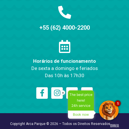
+55 (62) 4000-2200
Horários de funcionamento
De sexta a domingo e feriados
Das 10h às 17h30
×
The best price
here!
1
24h service
Book now
Copyright Arca Parque © 2026 – Todos os Direitos Reservados