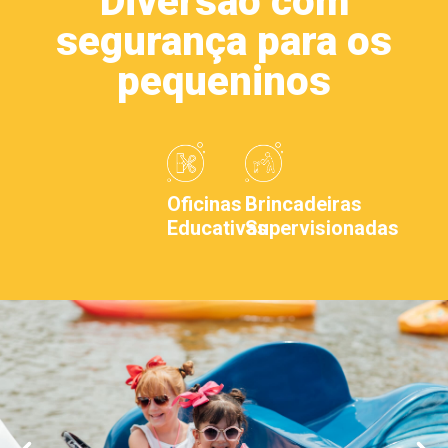
Diversão com
segurança para os
pequeninos
Oficinas
Brincadeiras
Educativas
Supervisionadas